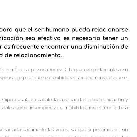
e para que el ser humano pueda relacionarse
ación sea efectiva es necesario tener un
r es frecuente encontrar una disminución de
ad de relacionamiento.
transmitir una persona (emisor), llegue completamente a su
dispensable para que sea recibido satisfactoriamente, es que el
 (hipoacusia), lo cual afecta la capacidad de comunicación y
les como: incomprensión, irritabilidad, resentimiento, baja
cuchar adecuadamente las voces, ya que si podemos oír sin