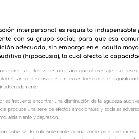
ción interpersonal es requisito indispensabl
te con su grupo social; para que esa comunic
ición adecuado, sin embargo en el adulto mayo
uditiva (hipoacusia), lo cual afecta la capacid
nicación sea efectiva, es necesario que el mensaje que desea 
eptor). Cuando el mensaje es emitido en forma oral, el requisito in
ír adecuadamente.
r es frecuente encontrar una disminución de la agudeza auditiva
a produce una serie de efectos emocionales y sociales adversos ta
mo, aislamiento y depresión.
ción debe ser lo suficientemente bueno como para permitir es