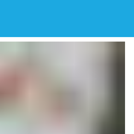
pp:
0