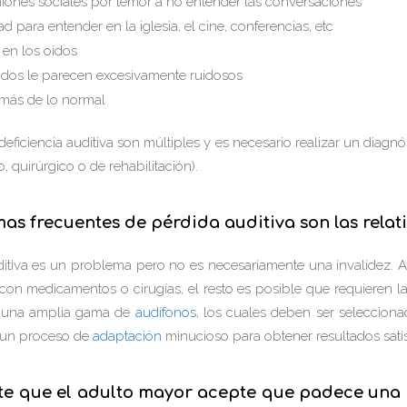
uniones sociales por temor a no entender las conversaciones
tad para entender en la iglesia, el cine, conferencias, etc
 en los oídos
dos le parecen excesivamente ruidosos
 más de lo normal
eficiencia auditiva son múltiples y es necesario realizar un diagno
, quirúrgico o de rehabilitación).
as frecuentes de pérdida auditiva son las relativ
uditiva es un problema pero no es necesariamente una invalidez. 
con medicamentos o cirugías, el resto es posible que requieren la
te una amplia gama de
audífonos
, los cuales deben ser seleccion
 un proceso de
adaptación
minucioso para obtener resultados satis
te que el adulto mayor acepte que padece una 