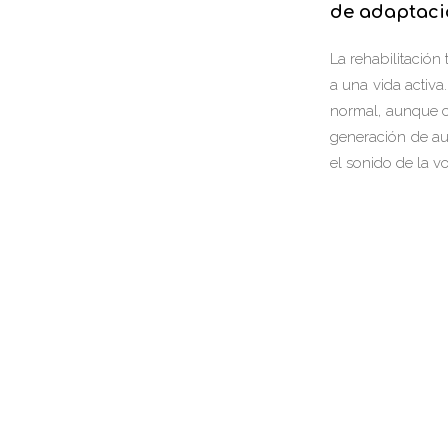
de adaptaci
La rehabilitació
a una vida activa
normal, aunque co
generación de au
el sonido de la v