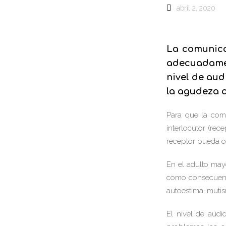
abril 2, 2020
La comunica
adecuadamen
nivel de aud
la agudeza a
Para que la comu
interlocutor (rec
receptor pueda o
En el adulto mayo
como consecuenci
autoestima, mutis
El nivel de audi