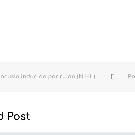
acusia inducida por ruido (NIHL)
d Post