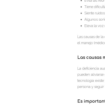
Evita las re
Tiene dificul
Siente ruidos
Algunos soni
Eleva la voz
Las causas de la d
el manejo (médico
Las causas m
La deficiencia a
pueden aliviarse 
tecnología exis
persona y seguir
Es importan