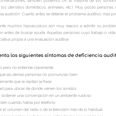
nversaciones, también podemos oír la mayoría de los sonido
os utensilios domésticos, animales, etc.). Muy pocas personas s
sa audición. Cuanto antes se detecte el problema auditivo, mas pro
nte muchos hipoacúsicos son muy reacios a admitir su proble
ón antes de buscar ayuda. Aquellas personas cuyo trabajo o vida
iativa propia a una evaluación auditiva.
nta los siguientes síntomas de deficiencia audi
s pero no entiende claramente
que las demás personas no pronuncian bien
emente que le repitan la frase
ltad para ubicar de donde vienen los sonidos
ta sostener una conversación en un ambiente ruidoso
bien cuando habla por teléfono
r el volumen del radio o de la televisión más de lo habitual