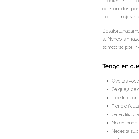
problemas las co
ocasionados por l
posible mejorar e
Desafortunadame
sufriendo sin raz
someterse por inic
Tenga en cue
Oye las voce
Se queja de 
Pide frecuent
Tiene dificu
Se le dificul
No entiende 
Necesita subi