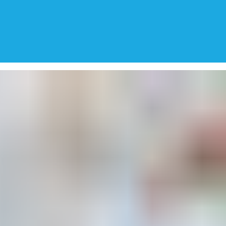
WhatsA
Solicite
333
su cita
602539