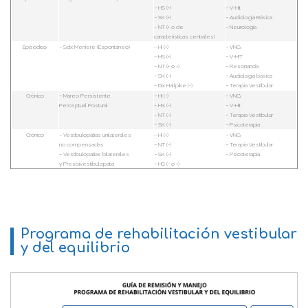
– HS (+)
– V-Hit
– SK (+)
– Audiología Básica
– NT (+ o de
– Neurología
características centrales)
Episódico
– Sdx Meniere (Espontáneo)
– HI (+)
– VNG
– HS (+)
– V-HIT
– NT (+ o -)
– Resonancia
– SK (-)
– Audiología básica
– Dix Hallpike (-)
– Terapia Vestibular
Crónico
– Mareo Persistente
– HI (-)
– VNG
Perceptual Postural
– HS (-)
– V-Hit
– NT (-)
– Terapia Vestibular
– SK (-)
– Psicoterapia
Crónico
– Vestibulopatías unilaterales
– HI (+)
– VNG
no compensadas.
– NT (-)
– Terapia Vestibular
– Vestibulopatías bilaterales
– SK (-)
– Psicoterapia
y Presbivestibulopatía
– HS (- o +)
Programa de rehabilitación vestibular
y del equilibrio