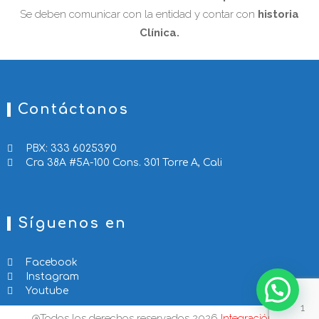
Se deben comunicar con la entidad y contar con
historia
Clínica.
Contáctanos
PBX: 333 6025390
Cra 38A #5A-100 Cons. 301 Torre A, Cali
Síguenos en
Facebook
Instagram
Youtube
1
@Todos los derechos reservados 2026
Integración IP