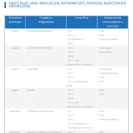
HINTS PLUS: HEAD IMPULSE (HI), NISTAGMO (NT), SKEW (SK), AUDICIÓN (HS
HIPOACUSIA)
Síndrome
Hipótesis
Hints Plus
Exámenes de
vestibular
diagnóstica
comprobación y
remisión
Agudo
– Vestibulopatía unilateral
– HI (+)
– V-hit
– HS (-)
– VNG
– NT (Periférico)
– Terapia Vestibular
– SK (-)
Agudo
– ACV FOSA POSTERIOR
– HI (-)
– Neurología
– HS (+)
– Resonancia
– SK (+)
– NT (+ o de
características centrales)
Agudo
– Laberintítis
– HI (+)
– Resonancia
– HS (+)
– Audiología básica
– SK (-)
– V-Hit
– NT (+ características
– VNG
perif)
Agudo
– Neuritis
– HI (-)
– V-Hit
– HS (+)
– VNG
– SK (+)
– NT (+ o de
características centrales)
Episódico
– VPPB (Desencadenado)
– HI (-)
– VNG
– HS (-)
– V-Hit
– SK (-)
– Terapia Vestibular
– NT (espontáneo -)
– Dix Hallpike/RollTest (+)
Episódico
– Migraña vestibular (espontáneo)
– HI (-)
– VNG